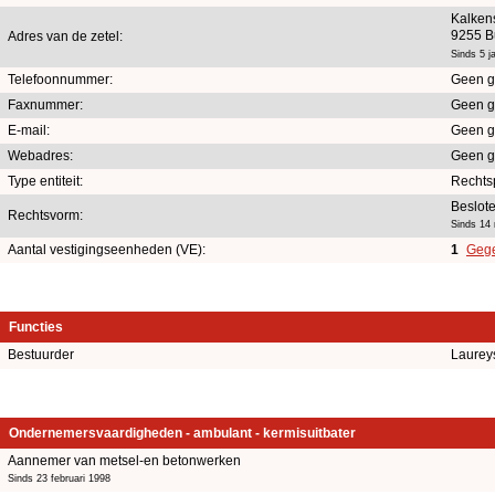
Kalken
9255 B
Adres van de zetel:
Sinds 5 j
Telefoonnummer:
Geen g
Faxnummer:
Geen g
E-mail:
Geen g
Webadres:
Geen g
Type entiteit:
Rechts
Beslot
Rechtsvorm:
Sinds 14
Aantal vestigingseenheden (VE):
1
Gege
Functies
Bestuurder
Laurey
Ondernemersvaardigheden - ambulant - kermisuitbater
Aannemer van metsel-en betonwerken
Sinds 23 februari 1998