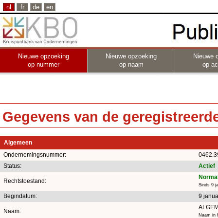
nl
fr
de
en
Nieuwe opzoeking
Nieuwe opzoeking
Nieuwe 
op nummer
op naam
op act
Gegevens van de geregistreerde 
Algemeen
Ondernemingsnummer:
0462.3
Status:
Actief
Normal
Rechtstoestand:
Sinds 9 j
Begindatum:
9 janua
ALGEM
Naam:
Naam in h