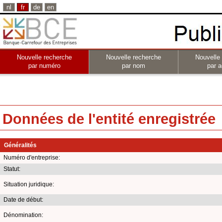
nl
fr
de
en
Nouvelle recherche
Nouvelle recherche
Nouvelle
par numéro
par nom
par a
Données de l'entité enregistrée
Généralités
Numéro d'entreprise:
Statut:
Situation juridique:
Date de début:
Dénomination: