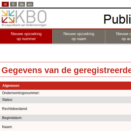
nl
fr
de
en
Nieuwe opzoeking
Nieuwe opzoeking
Nieuwe 
op nummer
op naam
op act
Gegevens van de geregistreerde 
Algemeen
Ondernemingsnummer:
Status:
Rechtstoestand:
Begindatum:
Naam: