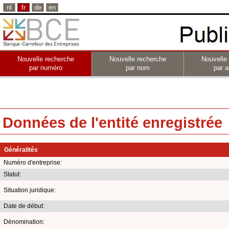
nl
fr
de
en
Nouvelle recherche
Nouvelle recherche
Nouvelle
par numéro
par nom
par a
Données de l'entité enregistrée
Généralités
Numéro d'entreprise:
Statut:
Situation juridique:
Date de début:
Dénomination: