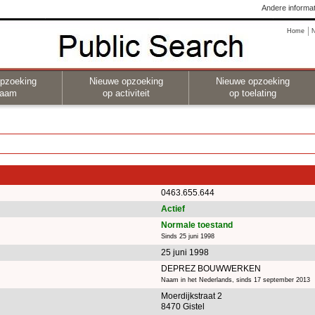
Andere informat
Home
pzoeking
Nieuwe opzoeking
Nieuwe opzoeking
naam
op activiteit
op toelating
0463.655.644
Actief
Normale toestand
Sinds 25 juni 1998
25 juni 1998
DEPREZ BOUWWERKEN
Naam in het Nederlands, sinds 17 september 2013
Moerdijkstraat 2
8470 Gistel