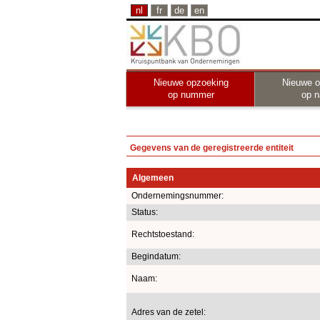
nl
fr
de
en
Nieuwe opzoeking
Nieuwe o
op nummer
op 
Gegevens van de geregistreerde entiteit
Algemeen
Ondernemingsnummer:
Status:
Rechtstoestand:
Begindatum:
Naam:
Adres van de zetel: