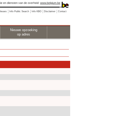
ie en diensten van de overheid:
www.belgium.be
Nieuws
Info Public Search
Info KBO
Disclaimer
Contact
Nieuwe opzoeking
op adres