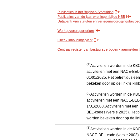
Publicaties in het Belgisch Staatsblad
Publicaties van de jaarrekeningen bij de NBB
Databank van statuten en vertegenwoordigingsbevoegd
Werkgeversrepertorium
Check inhoudingsplicht
Centraal register van bestuursverboden - aanmelden
(1)
Activiteiten worden in de K
activiteiten met een NACE-BEL-
01/01/2025. Het betreft dus een
bekeken door op de link te kli
(2)
Activiteiten worden in de K
activiteiten met een NACE-BEL-
1/01/2008. Activiteiten met e
BEL-codes (versie 2025). Het be
worden bekeken door op de link
(3)
Activiteiten worden in de KB
NACE-BEL-code (versie 2003) 