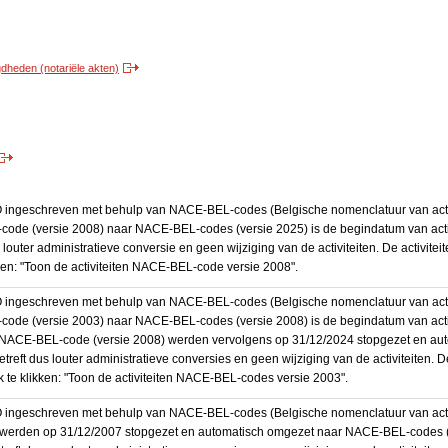
heden (notariële akten)
BO ingeschreven met behulp van NACE-BEL-codes (Belgische nomenclatuur van activ
code (versie 2008) naar NACE-BEL-codes (versie 2025) is de begindatum van activ
 louter administratieve conversie en geen wijziging van de activiteiten. De activi
kken: "Toon de activiteiten NACE-BEL-code versie 2008".
BO ingeschreven met behulp van NACE-BEL-codes (Belgische nomenclatuur van activ
code (versie 2003) naar NACE-BEL-codes (versie 2008) is de begindatum van activ
en NACE-BEL-code (versie 2008) werden vervolgens op 31/12/2024 stopgezet en a
treft dus louter administratieve conversies en geen wijziging van de activiteiten. 
 te klikken: "Toon de activiteiten NACE-BEL-codes versie 2003".
O ingeschreven met behulp van NACE-BEL-codes (Belgische nomenclatuur van activit
werden op 31/12/2007 stopgezet en automatisch omgezet naar NACE-BEL-codes (v