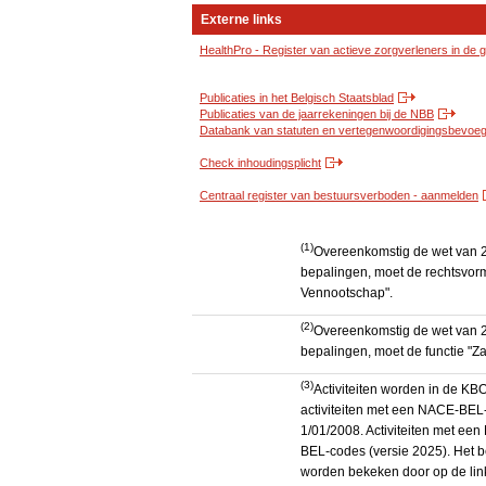
Externe links
HealthPro - Register van actieve zorgverleners in de
Publicaties in het Belgisch Staatsblad
Publicaties van de jaarrekeningen bij de NBB
Databank van statuten en vertegenwoordigingsbevoegd
Check inhoudingsplicht
Centraal register van bestuursverboden - aanmelden
(1)
Overeenkomstig de wet van 2
bepalingen, moet de rechtsvorm
Vennootschap".
(2)
Overeenkomstig de wet van 2
bepalingen, moet de functie "Za
(3)
Activiteiten worden in de K
activiteiten met een NACE-BEL-
1/01/2008. Activiteiten met e
BEL-codes (versie 2025). Het be
worden bekeken door op de link