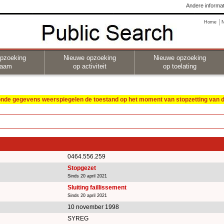
Andere informat
Home
pzoeking
Nieuwe opzoeking
Nieuwe opzoeking
naam
op activiteit
op toelating
oonde gegevens weerspiegelen de toestand op het moment van stopzetting van de
0464.556.259
Stopgezet
Sinds 20 april 2021
Sluiting faillissement
Sinds 20 april 2021
10 november 1998
SYREG