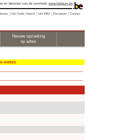
ie en diensten van de overheid:
www.belgium.be
Nieuws
Info Public Search
Info KBO
Disclaimer
Contact
Nieuwe opzoeking
op adres
 entiteit.