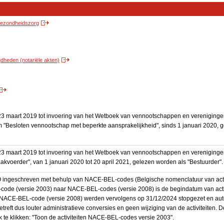
 gezondheidszorg
heden (notariële akten)
3 maart 2019 tot invoering van het Wetboek van vennootschappen en vereniging
 "Besloten vennootschap met beperkte aansprakelijkheid", sinds 1 januari 2020, 
3 maart 2019 tot invoering van het Wetboek van vennootschappen en vereniging
akvoerder", van 1 januari 2020 tot 20 april 2021, gelezen worden als "Bestuurder".
BO ingeschreven met behulp van NACE-BEL-codes (Belgische nomenclatuur van activ
code (versie 2003) naar NACE-BEL-codes (versie 2008) is de begindatum van activ
en NACE-BEL-code (versie 2008) werden vervolgens op 31/12/2024 stopgezet en a
treft dus louter administratieve conversies en geen wijziging van de activiteiten. 
 te klikken: "Toon de activiteiten NACE-BEL-codes versie 2003".