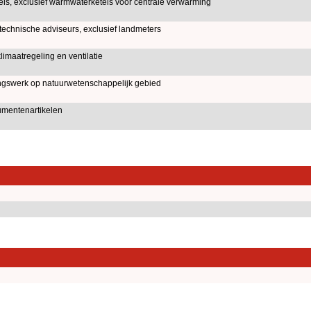
s, exclusief warmwaterketels voor centrale verwarming
echnische adviseurs, exclusief landmeters
imaatregeling en ventilatie
ngswerk op natuurwetenschappelijk gebied
mentenartikelen