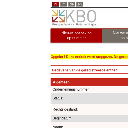
nl
fr
de
en
Nieuwe opzoeking
Nieuwe o
op nummer
op 
Opgelet ! Deze entiteit werd stopgezet. De get
Gegevens van de geregistreerde entiteit
Algemeen
Ondernemingsnummer:
Status:
Rechtstoestand:
Begindatum:
Naam: