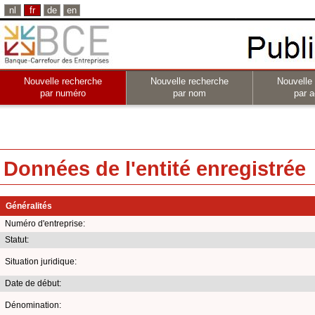
nl
fr
de
en
Nouvelle recherche
Nouvelle recherche
Nouvelle
par numéro
par nom
par a
Données de l'entité enregistrée
Généralités
Numéro d'entreprise:
Statut:
Situation juridique:
Date de début:
Dénomination: