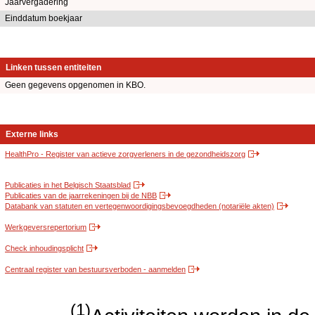
Jaarvergadering
Einddatum boekjaar
Linken tussen entiteiten
Geen gegevens opgenomen in KBO.
Externe links
HealthPro - Register van actieve zorgverleners in de gezondheidszorg
Publicaties in het Belgisch Staatsblad
Publicaties van de jaarrekeningen bij de NBB
Databank van statuten en vertegenwoordigingsbevoegdheden (notariële akten)
Werkgeversrepertorium
Check inhoudingsplicht
Centraal register van bestuursverboden - aanmelden
(1)