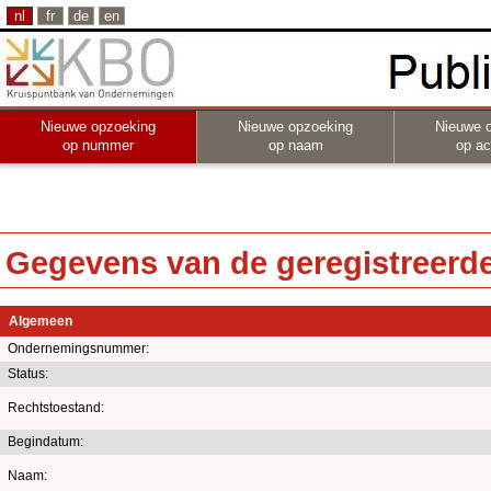
nl
fr
de
en
Nieuwe opzoeking
Nieuwe opzoeking
Nieuwe 
op nummer
op naam
op act
Gegevens van de geregistreerde 
Algemeen
Ondernemingsnummer:
Status:
Rechtstoestand:
Begindatum:
Naam: