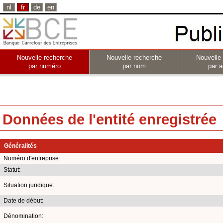
nl
fr
de
en
Nouvelle recherche
Nouvelle recherche
Nouvelle
par numéro
par nom
par a
Données de l'entité enregistrée
Généralités
Numéro d'entreprise:
Statut:
Situation juridique:
Date de début:
Dénomination: