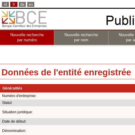
nl
fr
de
en
Nouvelle recherche
Nouvelle recherche
Nouvelle
par numéro
par nom
par a
Données de l'entité enregistrée
Généralités
Numéro d'entreprise:
Statut:
Situation juridique:
Date de début:
Dénomination: