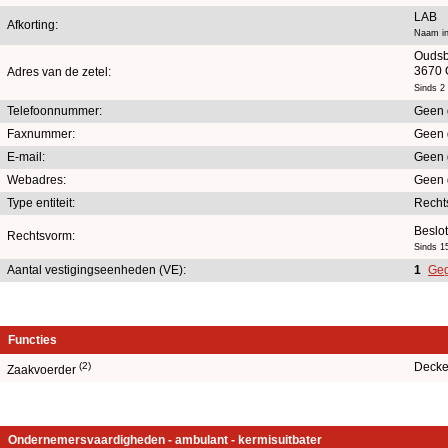
LAB
Afkorting:
Naam in
Oudsb
3670 
Adres van de zetel:
Sinds 2
Telefoonnummer:
Geen 
Faxnummer:
Geen 
E-mail:
Geen 
Webadres:
Geen 
Type entiteit:
Recht
Beslo
Rechtsvorm:
Sinds 15
Aantal vestigingseenheden (VE):
1
Geg
Functies
(2)
Decke
Zaakvoerder
Ondernemersvaardigheden - ambulant - kermisuitbater