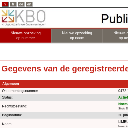
nl
fr
de
en
Nieuwe opzoeking
Nieuwe opzoeking
Nieuwe 
op nummer
op naam
op act
Gegevens van de geregistreerde 
Algemeen
Ondernemingsnummer:
0472.
Status:
Actief
Norma
Rechtstoestand:
Sinds 20
Begindatum:
20 jun
LIMB
Naam:
Naam in