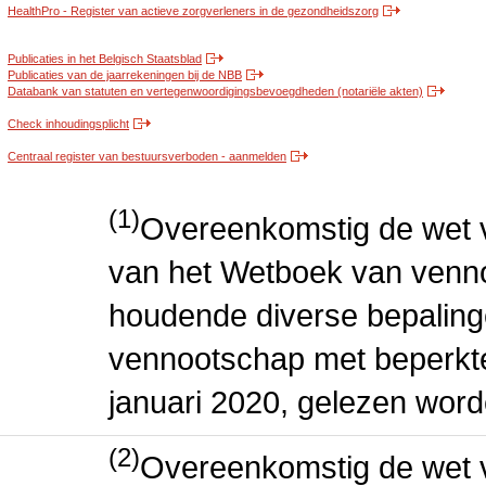
HealthPro - Register van actieve zorgverleners in de gezondheidszorg
Publicaties in het Belgisch Staatsblad
Publicaties van de jaarrekeningen bij de NBB
Databank van statuten en vertegenwoordigingsbevoegdheden (notariële akten)
Check inhoudingsplicht
Centraal register van bestuursverboden - aanmelden
(1)
Overeenkomstig de wet v
van het Wetboek van venn
houdende diverse bepaling
vennootschap met beperkte 
januari 2020, gelezen word
(2)
Overeenkomstig de wet v