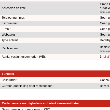
Grand 
4800 Ve
Adres van de zetel:
Sinds 4 j
Telefoonnummer:
Geen g
Faxnummer:
Geen g
E-mail:
Geen g
Webadres:
Geen g
Type entiteit:
Rechts
Beslot
Rechtsvorm:
Sinds 4 j
Aantal vestigingseenheden (VE):
3
Lijst
Functies
Bestuurder
Gonzal
Curator (aanstelling door rechtbanken)
Baivier
Ondernemersvaardigheden - ambulant - kermisuitbater
Geen gegevens opgenomen in KBO.