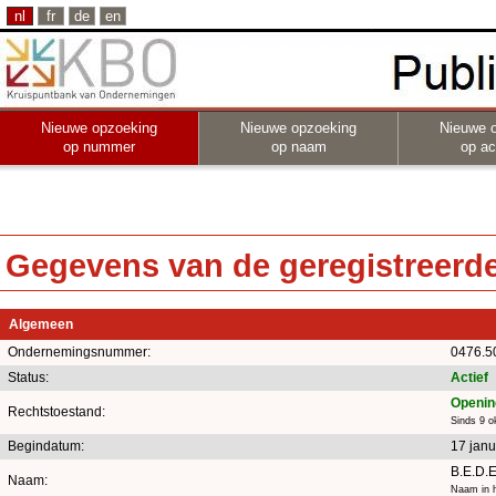
nl
fr
de
en
Nieuwe opzoeking
Nieuwe opzoeking
Nieuwe 
op nummer
op naam
op act
Gegevens van de geregistreerde 
Algemeen
Ondernemingsnummer:
0476.5
Status:
Actief
Opening
Rechtstoestand:
Sinds 9 o
Begindatum:
17 janu
B.E.D.E
Naam:
Naam in h