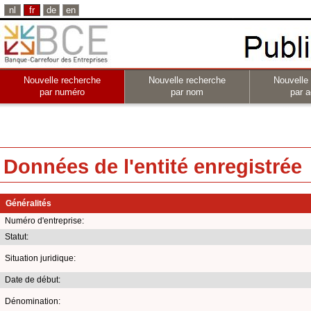
nl
fr
de
en
Nouvelle recherche
Nouvelle recherche
Nouvelle
par numéro
par nom
par a
Données de l'entité enregistrée
Généralités
Numéro d'entreprise:
Statut:
Situation juridique:
Date de début:
Dénomination: