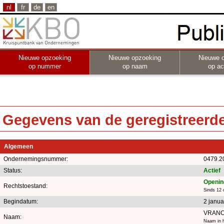
nl
fr
de
en
Nieuwe opzoeking
Nieuwe opzoeking
Nieuwe 
op nummer
op naam
op act
Gegevens van de geregistreerde 
Algemeen
Ondernemingsnummer:
0479.2
Status:
Actief
Opening
Rechtstoestand:
Sinds 12 
Begindatum:
2 janua
VRANC
Naam:
Naam in h