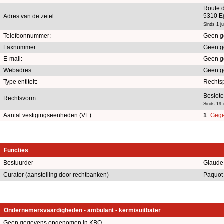
Route 
5310 E
Adres van de zetel:
Sinds 1 j
Telefoonnummer:
Geen g
Faxnummer:
Geen g
E-mail:
Geen g
Webadres:
Geen g
Type entiteit:
Rechts
Beslot
Rechtsvorm:
Sinds 19
Aantal vestigingseenheden (VE):
1
Gege
Functies
Bestuurder
Glaude
Curator (aanstelling door rechtbanken)
Paquot 
Ondernemersvaardigheden - ambulant - kermisuitbater
Geen gegevens opgenomen in KBO.