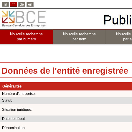
nl
fr
de
en
Nouvelle recherche
Nouvelle recherche
Nouvelle
par numéro
par nom
par a
Données de l'entité enregistrée
Généralités
Numéro d'entreprise:
Statut:
Situation juridique:
Date de début:
Dénomination: