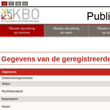
nl
fr
de
en
Nieuwe opzoeking
Nieuwe opzoeking
Nieuwe 
op nummer
op naam
op act
Gegevens van de geregistreerde 
Algemeen
Ondernemingsnummer:
Status:
Rechtstoestand:
Begindatum:
Naam: