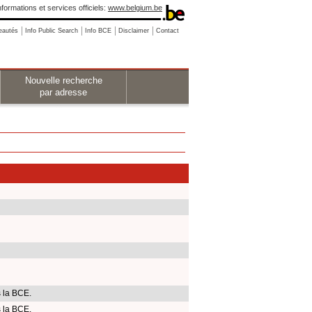
nformations et services officiels:
www.belgium.be
eautés
Info Public Search
Info BCE
Disclaimer
Contact
Nouvelle recherche
par adresse
 la BCE.
 la BCE.