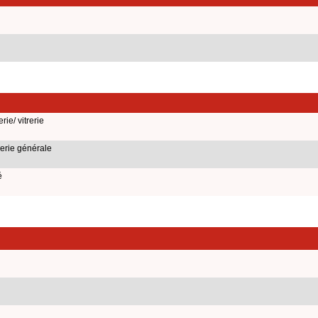
ie/ vitrerie
erie générale
é