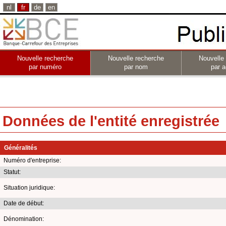
nl
fr
de
en
Nouvelle recherche
Nouvelle recherche
Nouvelle
par numéro
par nom
par a
Données de l'entité enregistrée
Généralités
Numéro d'entreprise:
Statut:
Situation juridique:
Date de début:
Dénomination: