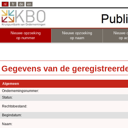
nl
fr
de
en
Nieuwe opzoeking
Nieuwe opzoeking
Nieuwe 
op nummer
op naam
op act
Gegevens van de geregistreerde 
Algemeen
Ondernemingsnummer:
Status:
Rechtstoestand:
Begindatum:
Naam: