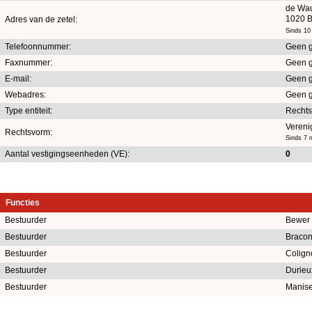
de Wau
1020 B
Adres van de zetel:
Sinds 10 
Telefoonnummer:
Geen 
Faxnummer:
Geen 
E-mail:
Geen 
Webadres:
Geen 
Type entiteit:
Recht
Vereni
Rechtsvorm:
Sinds 7 
Aantal vestigingseenheden (VE):
0
Functies
Bestuurder
Bewer
Bestuurder
Bracon
Bestuurder
Colign
Bestuurder
Durieu
Bestuurder
Manise