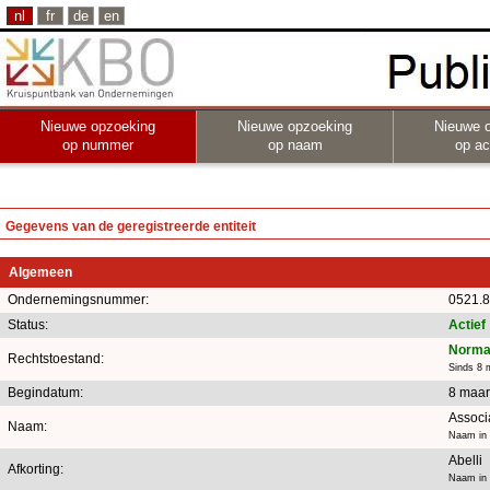
nl
fr
de
en
Nieuwe opzoeking
Nieuwe opzoeking
Nieuwe 
op nummer
op naam
op act
Gegevens van de geregistreerde entiteit
Algemeen
Ondernemingsnummer:
0521.8
Status:
Actief
Norma
Rechtstoestand:
Sinds 8 
Begindatum:
8 maar
Associ
Naam:
Naam in 
Abelli
Afkorting:
Naam in 