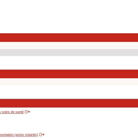
s soins de santé
entation (actes notariés)