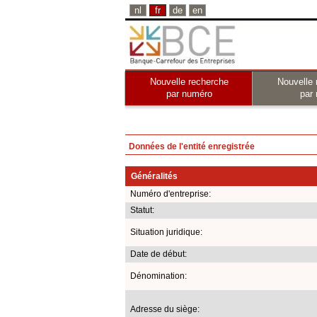
nl
fr
de
en
Nouvelle recherche
Nouvelle 
par numéro
par
Données de l'entité enregistrée
Généralités
Numéro d'entreprise:
Statut:
Situation juridique:
Date de début:
Dénomination:
Adresse du siège: