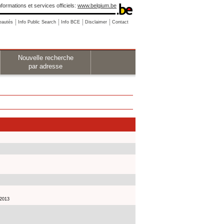
nformations et services officiels:
www.belgium.be
eautés
Info Public Search
Info BCE
Disclaimer
Contact
Nouvelle recherche
par adresse
 2013