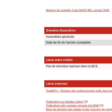
Montrez les activités Code NACE-BEL version 2008
.
Données financières
Assemblée générale
Date de fin de l'année comptable
Liens entre entités
Pas de données reprises dans la BCE.
Liens externes
HealthPro - Registre des professionnels actifs dans le
Publications au Moniteur belge
Publications des comptes annuels à la BNB
Base de données des statuts et des pouvoirs de représ