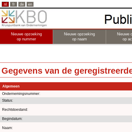
nl
fr
de
en
Nieuwe opzoeking
Nieuwe opzoeking
Nieuwe 
op nummer
op naam
op act
Gegevens van de geregistreerde 
Algemeen
Ondernemingsnummer:
Status:
Rechtstoestand:
Begindatum:
Naam: