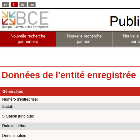
nl
fr
de
en
Nouvelle recherche
Nouvelle recherche
Nouvelle
par numéro
par nom
par a
Données de l'entité enregistrée
Généralités
Numéro d'entreprise:
Statut:
Situation juridique:
Date de début:
Dénomination: