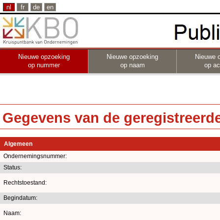
nl
fr
de
en
Nieuwe opzoeking
Nieuwe opzoeking
Nieuwe 
op nummer
op naam
op act
Gegevens van de geregistreerde 
Algemeen
Ondernemingsnummer:
Status:
Rechtstoestand:
Begindatum:
Naam: