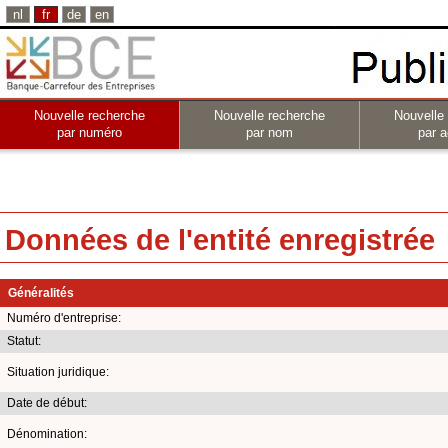
nl
fr
de
en
Nouvelle recherche
Nouvelle recherche
Nouvelle
par numéro
par nom
par a
Données de l'entité enregistrée
Généralités
Numéro d'entreprise:
Statut:
Situation juridique:
Date de début:
Dénomination: