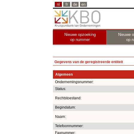
nl
fr
de
en
Nieuwe opzoeking
Nieuwe o
op nummer
op 
Gegevens van de geregistreerde entiteit
Algemeen
Ondernemingsnummer:
Status:
Rechtstoestand:
Begindatum:
Naam:
Telefoonnummer:
Faxnummer: