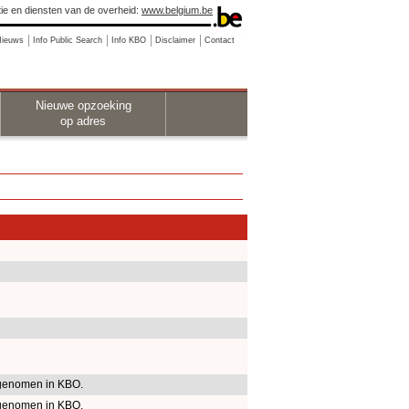
ie en diensten van de overheid:
www.belgium.be
Nieuws
Info Public Search
Info KBO
Disclaimer
Contact
Nieuwe opzoeking
op adres
genomen in KBO.
genomen in KBO.