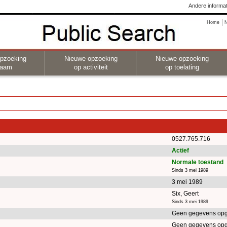
Andere informat
Home
pzoeking
Nieuwe opzoeking
Nieuwe opzoeking
naam
op activiteit
op toelating
0527.765.716
Actief
Normale toestand
Sinds 3 mei 1989
3 mei 1989
Six, Geert
Sinds 3 mei 1989
Geen gegevens op
Geen gegevens op