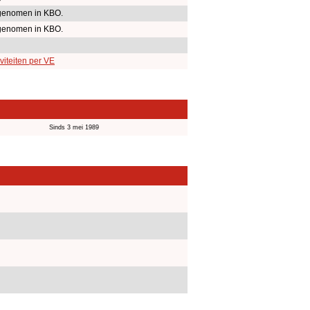
genomen in KBO.
genomen in KBO.
viteiten per VE
Sinds 3 mei 1989