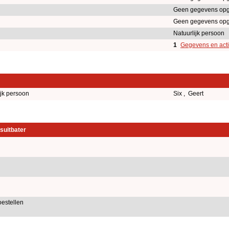
Geen gegevens op
Geen gegevens op
Natuurlijk persoon
1
Gegevens en acti
ijk persoon
Six , Geert
suitbater
oestellen