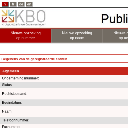
nl
fr
de
en
Nieuwe opzoeking
Nieuwe opzoeking
Nieuwe 
op nummer
op naam
op act
Gegevens van de geregistreerde entiteit
Algemeen
Ondernemingsnummer:
Status:
Rechtstoestand:
Begindatum:
Naam:
Telefoonnummer:
Faxnummer: