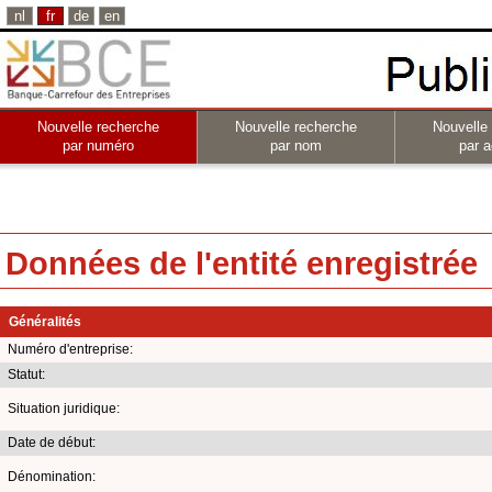
nl
fr
de
en
Nouvelle recherche
Nouvelle recherche
Nouvelle
par numéro
par nom
par a
Données de l'entité enregistrée
Généralités
Numéro d'entreprise:
Statut:
Situation juridique:
Date de début:
Dénomination: