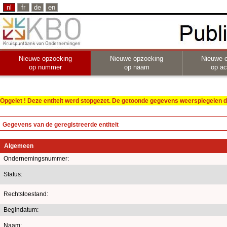
nl
fr
de
en
Nieuwe opzoeking
Nieuwe opzoeking
Nieuwe 
op nummer
op naam
op act
Opgelet ! Deze entiteit werd stopgezet. De getoonde gegevens weerspiegelen de
Gegevens van de geregistreerde entiteit
Algemeen
Ondernemingsnummer:
Status:
Rechtstoestand:
Begindatum:
Naam: