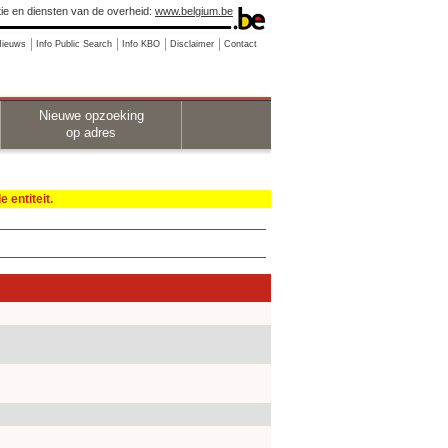
ie en diensten van de overheid:
www.belgium.be
Nieuws
Info Public Search
Info KBO
Disclaimer
Contact
Nieuwe opzoeking
op adres
 entiteit.