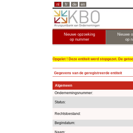
nl
fr
de
en
Nieuwe opzoeking
Nieuwe o
op nummer
op 
Opgelet ! Deze entiteit werd stopgezet. De get
Gegevens van de geregistreerde entiteit
Algemeen
Ondernemingsnummer:
Status:
Rechtstoestand:
Begindatum:
Naam: