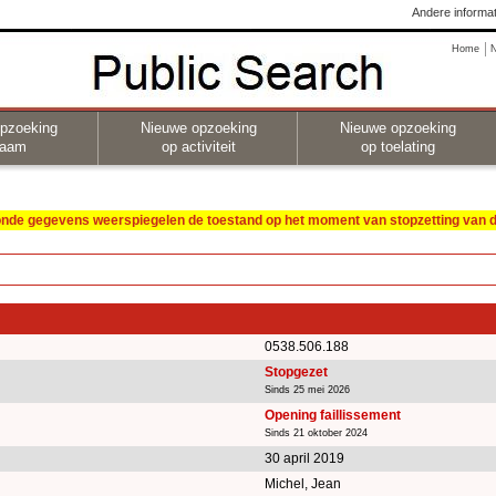
Andere informat
Home
pzoeking
Nieuwe opzoeking
Nieuwe opzoeking
naam
op activiteit
op toelating
oonde gegevens weerspiegelen de toestand op het moment van stopzetting van de
0538.506.188
Stopgezet
Sinds 25 mei 2026
Opening faillissement
Sinds 21 oktober 2024
30 april 2019
Michel, Jean