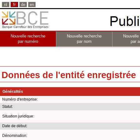
nl
fr
de
en
Nouvelle recherche
Nouvelle recherche
Nouvelle
par numéro
par nom
par a
Données de l'entité enregistrée
Généralités
Numéro d'entreprise:
Statut:
Situation juridique:
Date de début:
Dénomination: