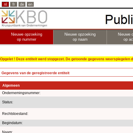
nl
fr
de
en
Nieuwe opzoeking
Nieuwe opzoeking
Nieuwe 
op nummer
op naam
op act
Opgelet ! Deze entiteit werd stopgezet. De getoonde gegevens weerspiegelen de
Gegevens van de geregistreerde entiteit
Algemeen
Ondernemingsnummer:
Status:
Rechtstoestand:
Begindatum:
Naam: