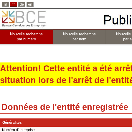
nl
fr
de
en
Nouvelle recherche
Nouvelle recherche
Nouvelle
par numéro
par nom
par a
Attention! Cette entité a été arr
situation lors de l'arrêt de l'entit
Données de l'entité enregistrée
Généralités
Numéro d'entreprise: