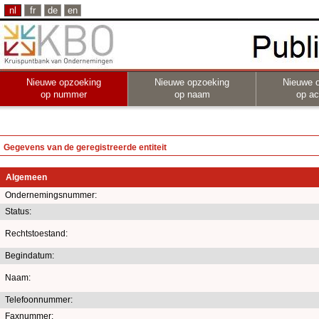
nl
fr
de
en
Nieuwe opzoeking
Nieuwe opzoeking
Nieuwe 
op nummer
op naam
op act
Gegevens van de geregistreerde entiteit
Algemeen
Ondernemingsnummer:
Status:
Rechtstoestand:
Begindatum:
Naam:
Telefoonnummer:
Faxnummer: