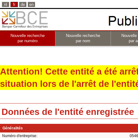
nl
fr
de
en
Nouvelle recherche
Nouvelle recherche
Nouvelle
par numéro
par nom
par a
Attention! Cette entité a été arr
situation lors de l'arrêt de l'entit
Données de l'entité enregistrée
Généralités
Numéro d'entreprise:
0546