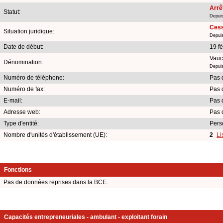
Arrê
Statut:
Depuis
Cess
Situation juridique:
Depuis
Date de début:
19 f
Vauc
Dénomination:
Depuis
Numéro de téléphone:
Pas 
Numéro de fax:
Pas 
E-mail:
Pas 
Adresse web:
Pas 
Type d'entité:
Pers
Nombre d'unités d'établissement (UE):
2
Li
Fonctions
Pas de données reprises dans la BCE.
Capacités entrepreneuriales - ambulant - exploitant forain