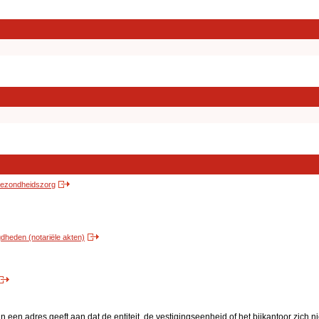
 gezondheidszorg
heden (notariële akten)
een adres geeft aan dat de entiteit, de vestigingseenheid of het bijkantoor zich n