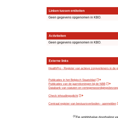
Linken tussen entiteiten
Geen gegevens opgenomen in KBO.
Activiteiten
Geen gegevens opgenomen in KBO.
Externe links
HealthPro - Register van actieve zorgverleners in de
Publicaties in het Belgisch Staatsblad
Publicaties van de jaarrekeningen bij de NBB
Databank van statuten en vertegenwoordigingsbevoegd
Check inhoudingsplicht
Centraal register van bestuursverboden - aanmelden
(1)
De ambtshalve doorhaling van 