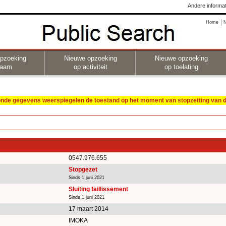
Andere informat
Home
pzoeking
Nieuwe opzoeking
Nieuwe opzoeking
naam
op activiteit
op toelating
oonde gegevens weerspiegelen de toestand op het moment van stopzetting van de
0547.976.655
Stopgezet
Sinds 1 juni 2021
Sluiting faillissement
Sinds 1 juni 2021
17 maart 2014
IMOKA