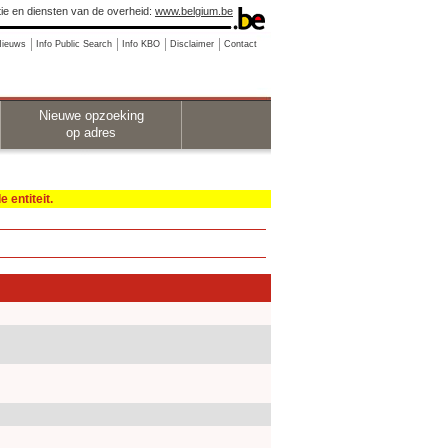
ie en diensten van de overheid:
www.belgium.be
Nieuws
Info Public Search
Info KBO
Disclaimer
Contact
Nieuwe opzoeking
op adres
 entiteit.