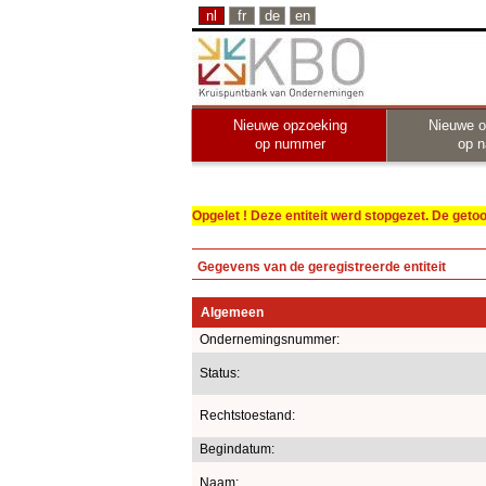
nl
fr
de
en
Nieuwe opzoeking
Nieuwe o
op nummer
op 
Opgelet ! Deze entiteit werd stopgezet. De get
Gegevens van de geregistreerde entiteit
Algemeen
Ondernemingsnummer:
Status:
Rechtstoestand:
Begindatum:
Naam: