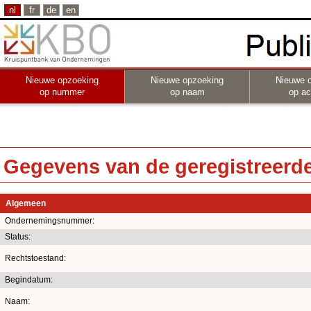
nl
fr
de
en
Nieuwe opzoeking
Nieuwe opzoeking
Nieuwe 
op nummer
op naam
op act
Gegevens van de geregistreerde 
Algemeen
Ondernemingsnummer:
Status:
Rechtstoestand:
Begindatum:
Naam: