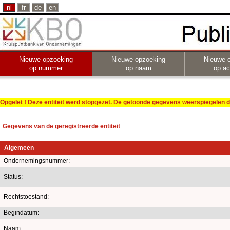
nl
fr
de
en
Nieuwe opzoeking
Nieuwe opzoeking
Nieuwe 
op nummer
op naam
op act
Opgelet ! Deze entiteit werd stopgezet. De getoonde gegevens weerspiegelen de
Gegevens van de geregistreerde entiteit
Algemeen
Ondernemingsnummer:
Status:
Rechtstoestand:
Begindatum:
Naam: