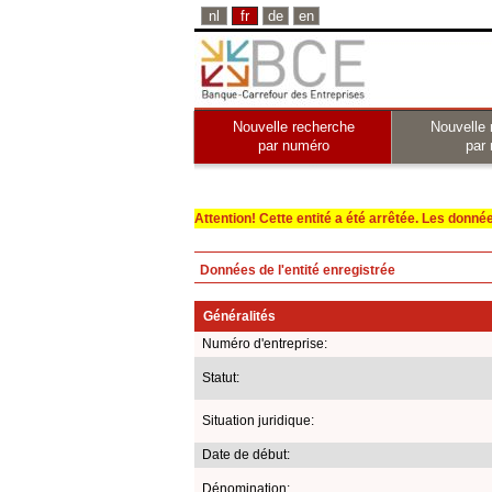
nl
fr
de
en
Nouvelle recherche
Nouvelle 
par numéro
par
Attention! Cette entité a été arrêtée. Les données 
Données de l'entité enregistrée
Généralités
Numéro d'entreprise:
Statut:
Situation juridique:
Date de début:
Dénomination: