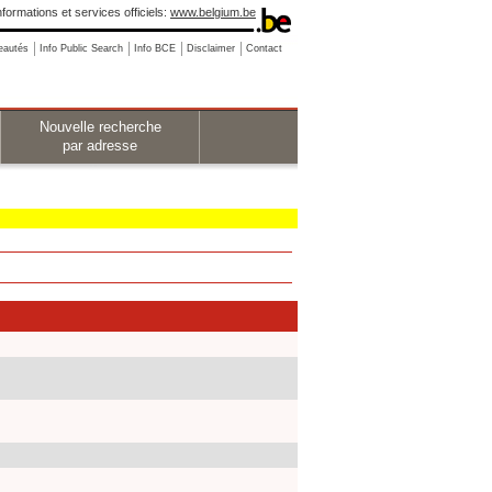
nformations et services officiels:
www.belgium.be
eautés
Info Public Search
Info BCE
Disclaimer
Contact
Nouvelle recherche
par adresse