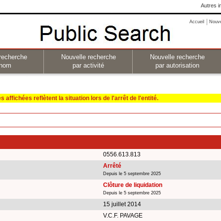
Autres i
Accueil
Nouv
recherche
Nouvelle recherche
Nouvelle recherche
 nom
par activité
par autorisation
affichées reflètent la situation lors de l'arrêt de l'entité.
0556.613.813
Arrêté
Depuis le 5 septembre 2025
Clôture de liquidation
Depuis le 5 septembre 2025
15 juillet 2014
V.C.F. PAVAGE