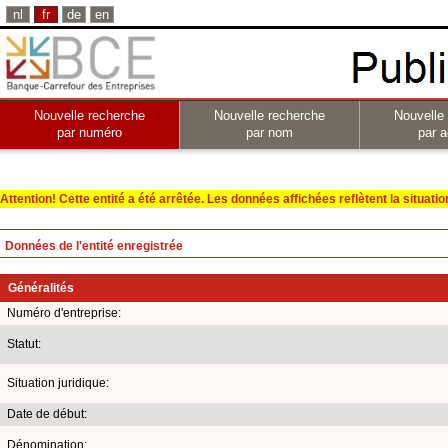
nl
fr
de
en
Nouvelle recherche
Nouvelle recherche
Nouvelle
par numéro
par nom
par a
Attention! Cette entité a été arrêtée. Les données affichées reflètent la situation 
Données de l'entité enregistrée
Généralités
Numéro d'entreprise:
Statut:
Situation juridique:
Date de début:
Dénomination: