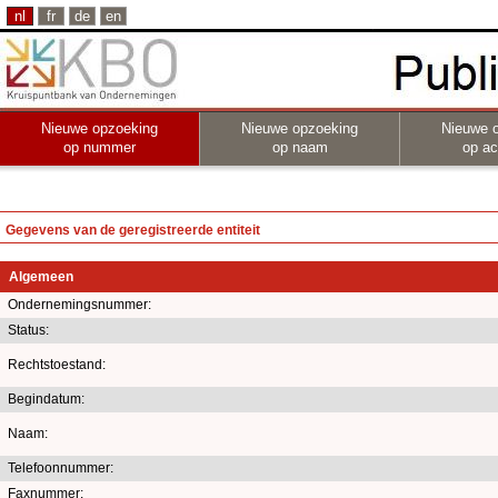
nl
fr
de
en
Nieuwe opzoeking
Nieuwe opzoeking
Nieuwe 
op nummer
op naam
op act
Gegevens van de geregistreerde entiteit
Algemeen
Ondernemingsnummer:
Status:
Rechtstoestand:
Begindatum:
Naam:
Telefoonnummer:
Faxnummer: