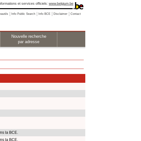
nformations et services officiels:
www.belgium.be
eautés
Info Public Search
Info BCE
Disclaimer
Contact
Nouvelle recherche
par adresse
ns la BCE.
ns la BCE.