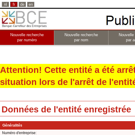
nl
fr
de
en
Nouvelle recherche
Nouvelle recherche
Nouvelle
par numéro
par nom
par a
Attention! Cette entité a été arr
situation lors de l'arrêt de l'entit
Données de l'entité enregistrée
Généralités
Numéro d'entreprise: