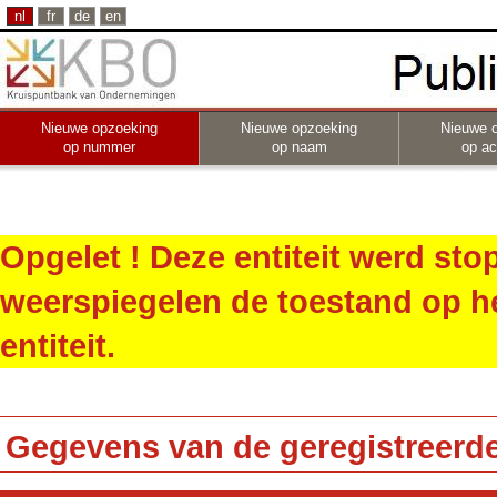
nl
fr
de
en
Nieuwe opzoeking
Nieuwe opzoeking
Nieuwe 
op nummer
op naam
op act
Opgelet ! Deze entiteit werd st
weerspiegelen de toestand op h
entiteit.
Gegevens van de geregistreerde 