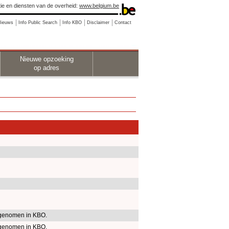
ie en diensten van de overheid:
www.belgium.be
Nieuws
Info Public Search
Info KBO
Disclaimer
Contact
Nieuwe opzoeking
op adres
genomen in KBO.
genomen in KBO.