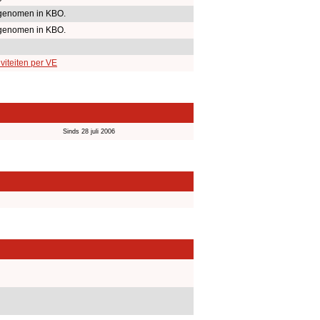
genomen in KBO.
genomen in KBO.
viteiten per VE
Sinds 28 juli 2006