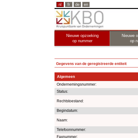
nl
fr
de
en
Nieuwe opzoeking
Nieuwe o
op nummer
op 
Gegevens van de geregistreerde entiteit
Algemeen
Ondernemingsnummer:
Status:
Rechtstoestand:
Begindatum:
Naam:
Telefoonnummer:
Faxnummer: