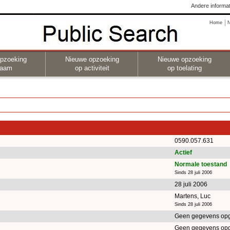
Andere informat
Home
pzoeking
Nieuwe opzoeking
Nieuwe opzoeking
naam
op activiteit
op toelating
0590.057.631
Actief
Normale toestand
Sinds 28 juli 2006
28 juli 2006
Martens, Luc
Sinds 28 juli 2006
Geen gegevens op
Geen gegevens op