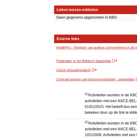
Linken tussen entiteiten
Geen gegevens opgenomen in KBO.
Externe links
HealthPro - Register van actieve zorgverleners in de
Publicaties in het Belgisch Staatsblad
Check inhoudingsplicht
Centraal register van bestuursverboden - aanmelden
(1)
Activiteiten worden in de K
activiteiten met een NACE-BEL-
01/01/2025. Het betreft dus een
bekeken door op de link te kli
(2)
Activiteiten worden in de K
activiteiten met een NACE-BEL-
1/01/2008. Activiteiten met e