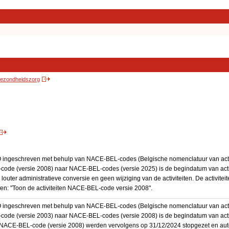
 gezondheidszorg
BO ingeschreven met behulp van NACE-BEL-codes (Belgische nomenclatuur van activ
code (versie 2008) naar NACE-BEL-codes (versie 2025) is de begindatum van activ
 louter administratieve conversie en geen wijziging van de activiteiten. De activi
kken: "Toon de activiteiten NACE-BEL-code versie 2008".
BO ingeschreven met behulp van NACE-BEL-codes (Belgische nomenclatuur van activ
code (versie 2003) naar NACE-BEL-codes (versie 2008) is de begindatum van activ
en NACE-BEL-code (versie 2008) werden vervolgens op 31/12/2024 stopgezet en a