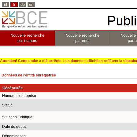
nl
fr
de
en
Nouvelle recherche
Nouvelle recherche
Nouvelle
par numéro
par nom
par a
Attention! Cette entité a été arrêtée. Les données affichées reflètent la situation 
Données de l'entité enregistrée
Généralités
Numéro d'entreprise:
Statut:
Situation juridique:
Date de début:
Dénomination: