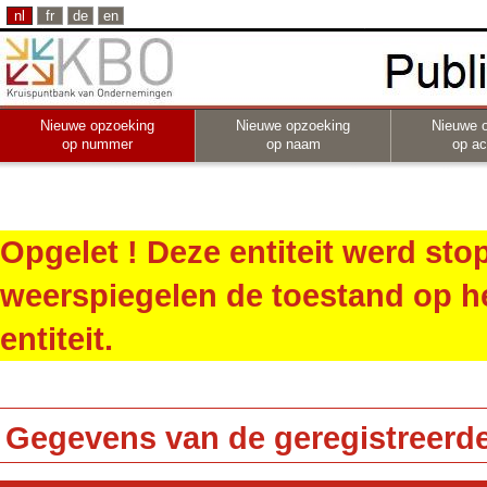
nl
fr
de
en
Nieuwe opzoeking
Nieuwe opzoeking
Nieuwe 
op nummer
op naam
op act
Opgelet ! Deze entiteit werd st
weerspiegelen de toestand op h
entiteit.
Gegevens van de geregistreerde 