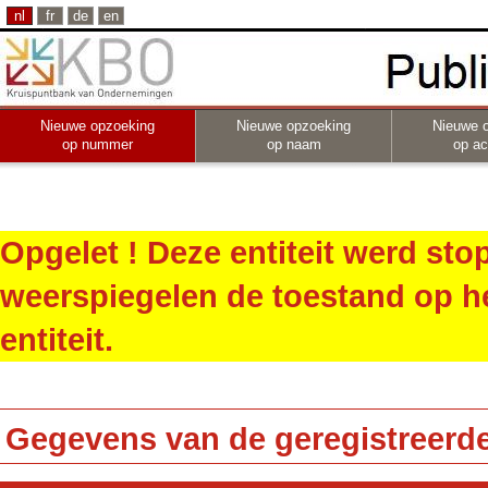
nl
fr
de
en
Nieuwe opzoeking
Nieuwe opzoeking
Nieuwe 
op nummer
op naam
op act
Opgelet ! Deze entiteit werd st
weerspiegelen de toestand op h
entiteit.
Gegevens van de geregistreerde 