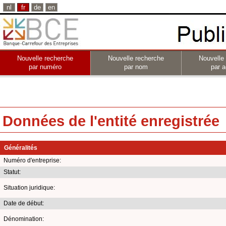
nl
fr
de
en
Nouvelle recherche
Nouvelle recherche
Nouvelle
par numéro
par nom
par a
Données de l'entité enregistrée
Généralités
Numéro d'entreprise:
Statut:
Situation juridique:
Date de début:
Dénomination: