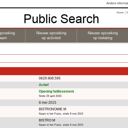
Andere informat
Home
pzoeking
Nieuwe opzoeking
Nieuwe opzoeking
naam
op activiteit
op toelating
0629.908.595
Actief
Opening faillissement
Sinds 29 april 2024
8 mei 2015
BISTRONOMIE M
Naam in het Frans, sinds 8 mei 2015
BISTRO M
Naam in het Frans, sinds 8 mei 2015