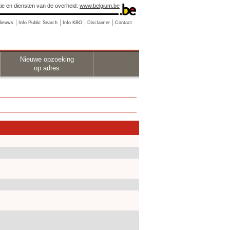
ie en diensten van de overheid:
www.belgium.be
Nieuws
Info Public Search
Info KBO
Disclaimer
Contact
Nieuwe opzoeking
op adres