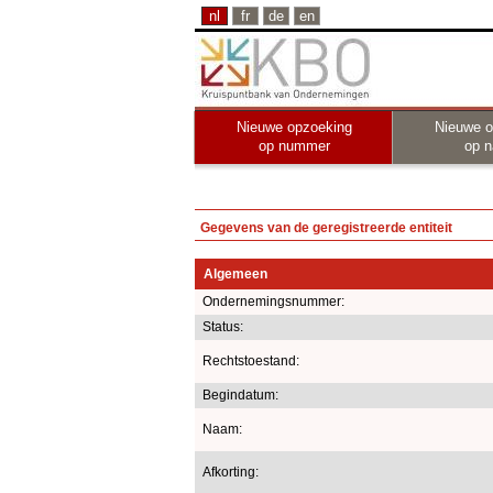
nl
fr
de
en
Nieuwe opzoeking
Nieuwe o
op nummer
op 
Gegevens van de geregistreerde entiteit
Algemeen
Ondernemingsnummer:
Status:
Rechtstoestand:
Begindatum:
Naam:
Afkorting: