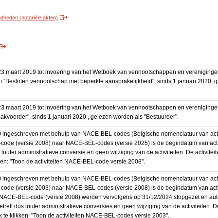
heden (notariële akten)
3 maart 2019 tot invoering van het Wetboek van vennootschappen en vereniging
 "Besloten vennootschap met beperkte aansprakelijkheid", sinds 1 januari 2020, 
3 maart 2019 tot invoering van het Wetboek van vennootschappen en vereniging
akvoerder", sinds 1 januari 2020 , gelezen worden als "Bestuurder".
BO ingeschreven met behulp van NACE-BEL-codes (Belgische nomenclatuur van activ
code (versie 2008) naar NACE-BEL-codes (versie 2025) is de begindatum van activ
 louter administratieve conversie en geen wijziging van de activiteiten. De activi
kken: "Toon de activiteiten NACE-BEL-code versie 2008".
BO ingeschreven met behulp van NACE-BEL-codes (Belgische nomenclatuur van activ
code (versie 2003) naar NACE-BEL-codes (versie 2008) is de begindatum van activ
en NACE-BEL-code (versie 2008) werden vervolgens op 31/12/2024 stopgezet en a
treft dus louter administratieve conversies en geen wijziging van de activiteiten. 
 te klikken: "Toon de activiteiten NACE-BEL-codes versie 2003".