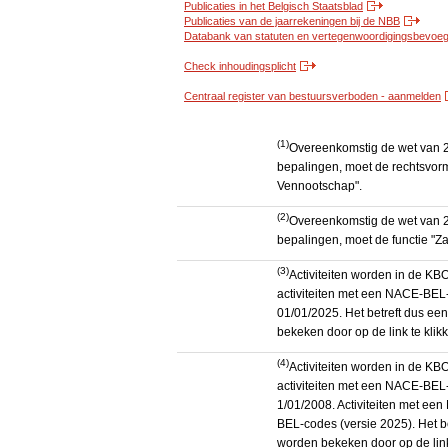
Publicaties in het Belgisch Staatsblad
Publicaties van de jaarrekeningen bij de NBB
Databank van statuten en vertegenwoordigingsbevoegd
Check inhoudingsplicht
Centraal register van bestuursverboden - aanmelden
(1)
Overeenkomstig de wet van 2
bepalingen, moet de rechtsvorm
Vennootschap".
(2)
Overeenkomstig de wet van 2
bepalingen, moet de functie "Za
(3)
Activiteiten worden in de K
activiteiten met een NACE-BEL-
01/01/2025. Het betreft dus een
bekeken door op de link te kli
(4)
Activiteiten worden in de K
activiteiten met een NACE-BEL-
1/01/2008. Activiteiten met e
BEL-codes (versie 2025). Het be
worden bekeken door op de link